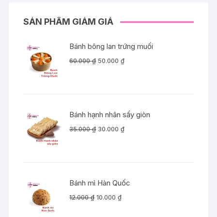
SẢN PHẨM GIẢM GIÁ
Bánh bông lan trứng muối
Giá
Giá
60.000
₫
50.000
₫
gốc
hiện
là:
tại
60.000 ₫.
là:
50.000 ₫.
Bánh hạnh nhân sấy giòn
Giá
Giá
35.000
₫
30.000
₫
gốc
hiện
là:
tại
35.000 ₫.
là:
30.000 ₫.
Bánh mì Hàn Quốc
Giá
Giá
12.000
₫
10.000
₫
gốc
hiện