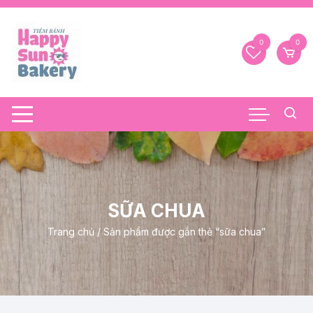
Chuyển
tới
nội
0
0
dung
SỮA CHUA
Trang chủ
/ Sản phẩm được gắn thẻ “sữa chua”