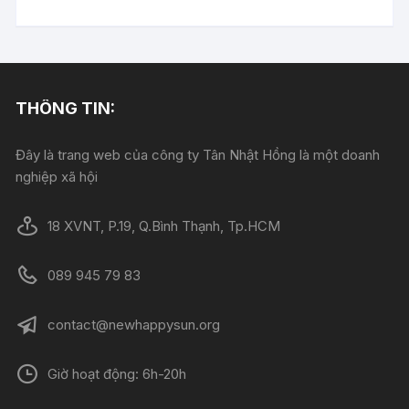
là:
tại
12.000 ₫.
là:
10.000 ₫.
THÔNG TIN:
Đây là trang web của công ty Tân Nhật Hồng là một doanh
nghiệp xã hội
18 XVNT, P.19, Q.Bình Thạnh, Tp.HCM
089 945 79 83
contact@newhappysun.org
Giờ hoạt động: 6h-20h