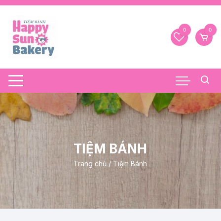
Chuyển
tới
nội
0
0
dung
TIỆM BÁNH
Trang chủ
/ Tiệm Bánh