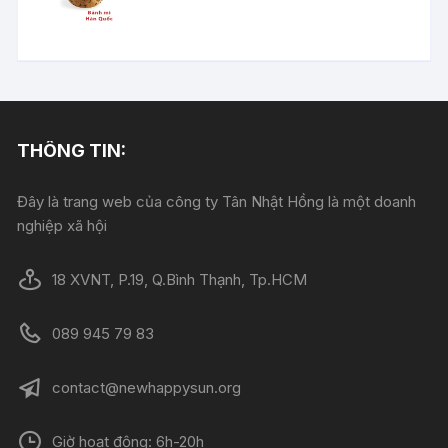
gốc
hiện
là:
tại
12.000 ₫.
là:
10.000 ₫.
THÔNG TIN:
Đây là trang web của công ty Tân Nhật Hồng là một doanh
nghiệp xã hội
18 XVNT, P.19, Q.Bình Thạnh, Tp.HCM
089 945 79 83
contact@newhappysun.org
Giờ hoạt động: 6h-20h