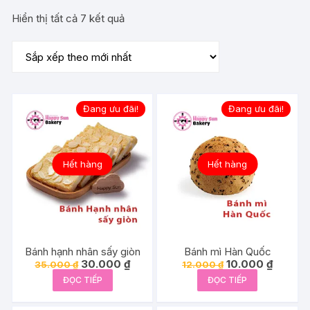
Đã
Hiển thị tất cả 7 kết quả
sắp
xếp
theo
mới
nhất
Đang ưu đãi!
Đang ưu đãi!
Hết hàng
Hết hàng
Bánh hạnh nhân sấy giòn
Bánh mì Hàn Quốc
Giá
Giá
Giá
Giá
30.000
₫
10.000
₫
35.000
₫
12.000
₫
gốc
hiện
gốc
hiện
ĐỌC TIẾP
ĐỌC TIẾP
là:
tại
là:
tại
35.000 ₫.
là:
12.000 ₫.
là:
30.000 ₫.
10.000 