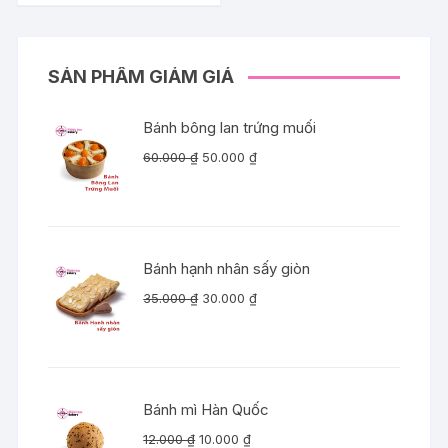
SẢN PHẨM GIẢM GIÁ
Bánh bông lan trứng muối
Giá
Giá
60.000
₫
50.000
₫
gốc
hiện
là:
tại
60.000 ₫.
là:
50.000 ₫.
Bánh hạnh nhân sấy giòn
Giá
Giá
35.000
₫
30.000
₫
gốc
hiện
là:
tại
35.000 ₫.
là:
30.000 ₫.
Bánh mì Hàn Quốc
Giá
Giá
12.000
₫
10.000
₫