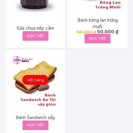
Bánh bông lan trứng
muối
Sữa chua nếp cẩm
Giá
Giá
50.000
₫
60.000
₫
gốc
hiện
ĐỌC TIẾP
ĐỌC TIẾP
là:
tại
60.000 ₫.
là:
50.000
Hết hàng
Bánh Sandwich sấy
ĐỌC TIẾP