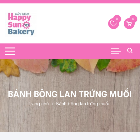
Chuyển
tới
nội
0
0
dung
BÁNH BÔNG LAN TRỨNG MUỐI
Trang chủ
Bánh bông lan trứng muối